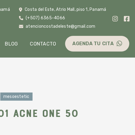
anamá
Costa del Este, Atrio Mall, piso 1, Panamá
(+507) 6365-4066
m
atencioncostadeleste@gmail.com
AGENDA TU CITA
BLOG
CONTACTO
mesoestetic
01 Acne one 50