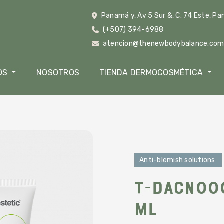
Panamá y, Av 5 Sur &, C. 74 Este, P
(+507) 394-6988
atencion@thenewbodybalance.co
OS
NOSOTROS
TIENDA DERMOCOSMÉTICA
Anti-blemish solutions
T-DACN00
ml