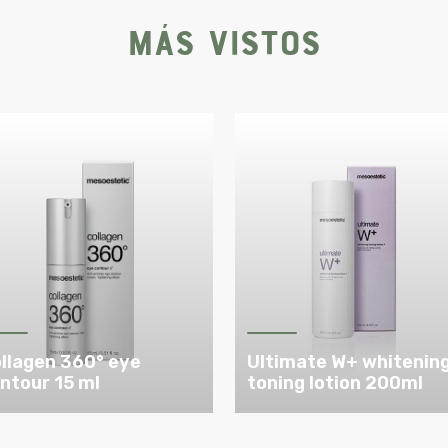
Más vistos
llagen 360° eye
Ultimate W+ whitenin
ntour 15 ml
toning lotion 200ml