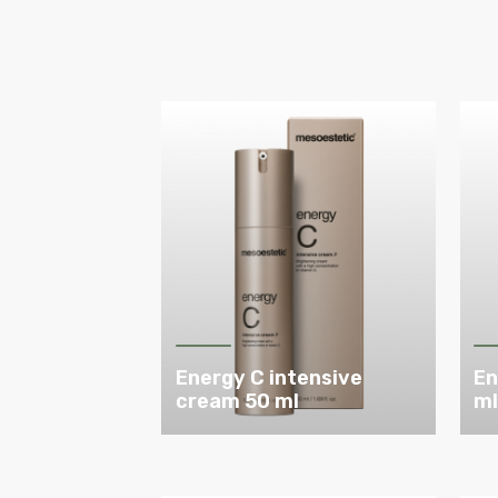
Energy C intensive
En
cream 50 ml
m