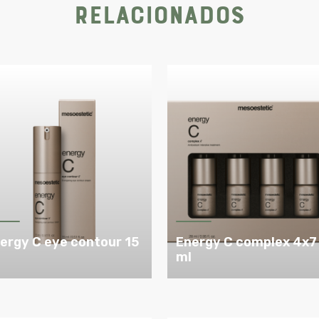
Relacionados
ergy C eye contour 15
Energy C complex 4x7
l
ml