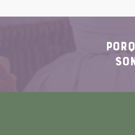
POR
SO