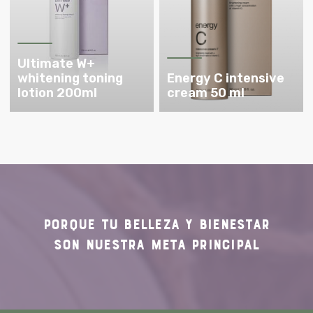
Ultimate W+
whitening toning
Energy C intensive
lotion 200ml
cream 50 ml
PORQUE TU
BELLEZA Y BIENESTAR
SON NUESTRA
META PRINCIPAL