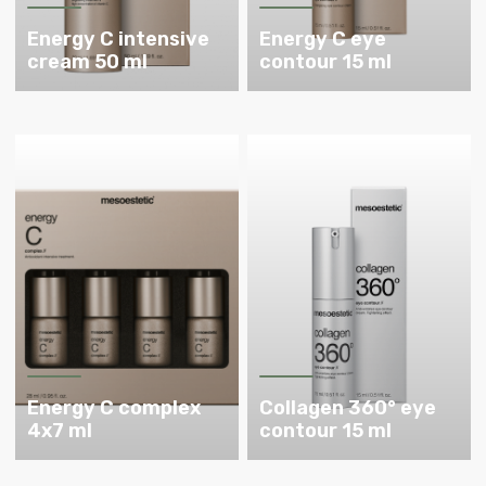
Energy C intensive
Energy C eye
cream 50 ml
contour 15 ml
Energy C complex
Collagen 360° eye
4x7 ml
contour 15 ml