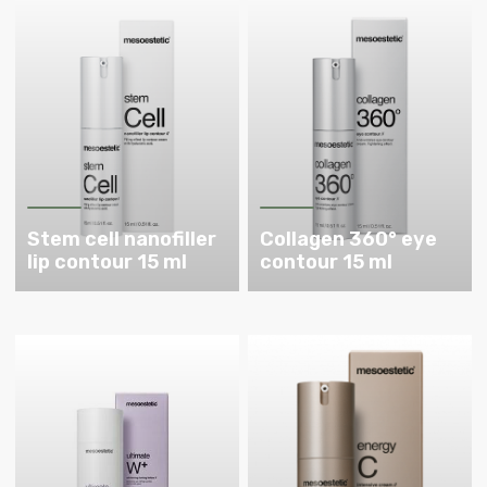
Stem cell nanofiller
Collagen 360° eye
lip contour 15 ml
contour 15 ml